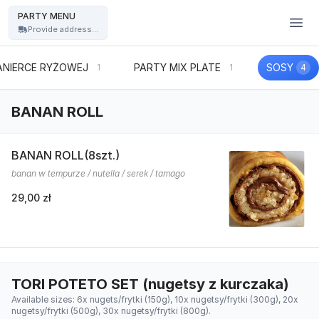
PARTY MENU - PARTY MENU
PARTY MENU
Provide address...
ANIERCE RYŻOWEJ
PARTY MIX PLATE
SOSY
1
1
4
BANAN ROLL
BANAN ROLL(8szt.)
banan w tempurze / nutella / serek / tamago
29,00 zł
TORI POTETO SET (nugetsy z kurczaka)
Available sizes: 6x nugets/frytki (150g), 10x nugetsy/frytki (300g), 20x
nugetsy/frytki (500g), 30x nugetsy/frytki (800g).